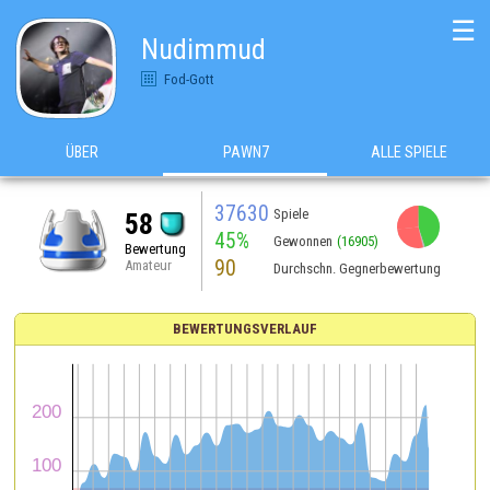
☰
Nudimmud
Fod-Gott
ÜBER
PAWN7
ALLE SPIELE
37630
Spiele
58
45%
Gewonnen
(16905)
Bewertung
90
Amateur
Durchschn. Gegnerbewertung
BEWERTUNGSVERLAUF