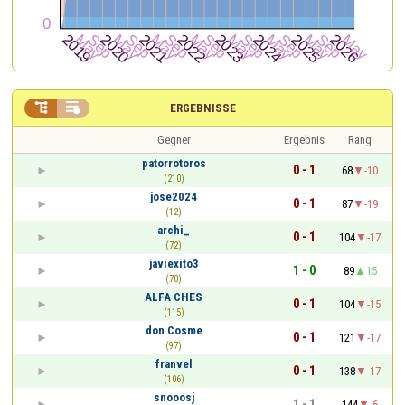


ERGEBNISSE
Gegner
Ergebnis
Rang
patorrotoros
0 - 1
68
-10
(210)
jose2024
0 - 1
87
-19
(12)
archi_
0 - 1
104
-17
(72)
javiexito3
1 - 0
89
15
(70)
ALFA CHES
0 - 1
104
-15
(115)
don Cosme
0 - 1
121
-17
(97)
franvel
0 - 1
138
-17
(106)
snooosj
1 - 1
144
-6