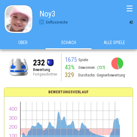
☰
Noy3
Einflussreiche
42
ÜBER
SCHACH
ALLE SPIELE
1675
Spiele
232
43%
Gewonnen
(727)
Bewertung
329
Fortgeschritten
Durchschn. Gegnerbewertung
BEWERTUNGSVERLAUF