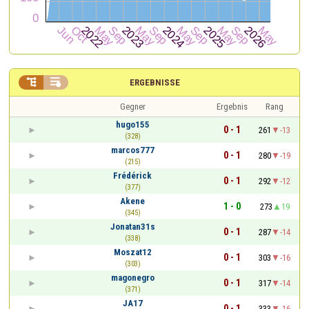


ERGEBNISSE
Gegner
Ergebnis
Rang
hugo155
0 - 1
261
-13
(328)
marcos777
0 - 1
280
-19
(215)
Frédérick
0 - 1
292
-12
(377)
Akene
1 - 0
273
19
(345)
Jonatan31s
0 - 1
287
-14
(338)
Moszat12
0 - 1
303
-16
(303)
magonegro
0 - 1
317
-14
(371)
JA17
0 - 1
333
-16