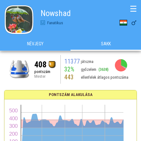
☰
Nowshad

Fanatikus
NÉVJEGY
SAKK
11377
játszma
408
32%
győzelem
(3638)
pontszám
443
Mester
ellenfelek átlagos pontszáma
PONTSZÁM ALAKULÁSA