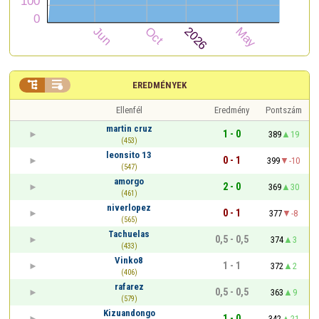


EREDMÉNYEK
Ellenfél
Eredmény
Pontszám
martin cruz
1 - 0
389
19
(453)
leonsito 13
0 - 1
399
-10
(547)
amorgo
2 - 0
369
30
(461)
niverlopez
0 - 1
377
-8
(565)
Tachuelas
0,5 - 0,5
374
3
(433)
Vinko8
1 - 1
372
2
(406)
rafarez
0,5 - 0,5
363
9
(579)
Kizuandongo
1 - 0
342
21