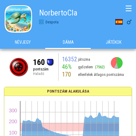
☰
NorbertoCla

Despota
NÉVJEGY
DÁMA
JÁTÉKOK
16352
játszma
160
46%
győzelem
(7562)
pontszám
170
Haladó
ellenfelek átlagos pontszáma
PONTSZÁM ALAKULÁSA