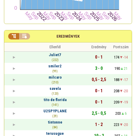


EREDMÉNYEK
Ellenfél
Eredmény
Pontszám
Juliet7
0 - 1
174
-14
(222)
smiler2
3 - 0
190
21
(99)
milcaro
0,5 - 2,5
188
-17
(210)
savela
0 - 1
208
-20
(120)
tito de florida
0 - 1
209
-19
(141)
U2SPYPLANE
2,5 - 0,5
203
6
(29)
tintonne
1 - 2
223
-20
(84)
terusugue
10 - 2
207
16