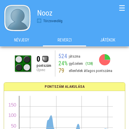
☰
Nooz
Törzsvendég
NÉVJEGY
REVERZI
JÁTÉKOK
524
játszma
0
24%
győzelem
(128)
pontszám
79
Újonc
ellenfelek átlagos pontszáma
PONTSZÁM ALAKULÁSA