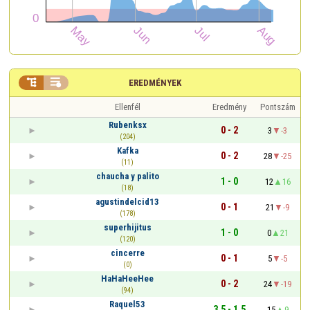


EREDMÉNYEK
Ellenfél
Eredmény
Pontszám
Rubenksx
0 - 2
3
-3
(204)
Kafka
0 - 2
28
-25
(11)
chaucha y palito
1 - 0
12
16
(18)
agustindelcid13
0 - 1
21
-9
(178)
superhijitus
1 - 0
0
21
(120)
cincerre
0 - 1
5
-5
(0)
HaHaHeeHee
0 - 2
24
-19
(94)
Raquel53
3,5 - 1,5
15
9