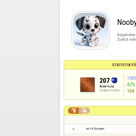
Noob
Beigetreten
Zuletzt onli
STATISTIK F
100
207
42%
Bewertung
164
Fortgeschritten


vor 16 Stunden