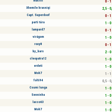
maciiii
0 - 1
Xhemile krasniqi
2,5 - 0
Capt. Superdoof
0 - 1
parti túra
1 - 0
lampard7
0 - 1
virágom
1 - 0
roxy8
0 - 1
by_bars
2 - 0
cleopatra12
1 - 0
erdeti
1 - 0
Moh7
1 - 1
folti94
0,5 - 0
Csumi lunga
1 - 0
Senninha
1 - 0
lacco63
1 - 0
Moh7
1 - 0