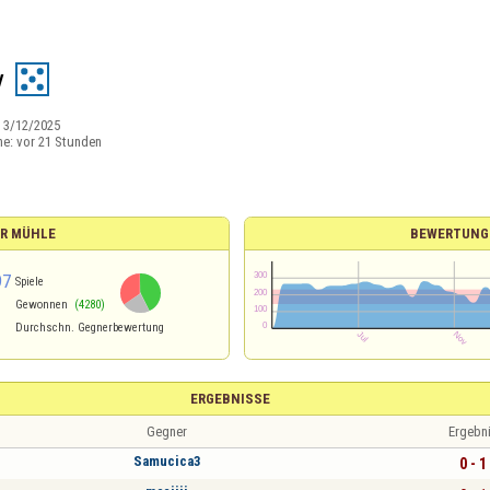
y
:
3/12/2025
ne:
vor 21 Stunden
ÜR MÜHLE
BEWERTUNG
97
Spiele
Gewonnen
(4280)
Durchschn. Gegnerbewertung
ERGEBNISSE
Gegner
Ergebn
Samucica3
0 - 1