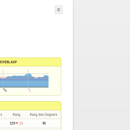
☰
SVERLAUF
is
Rang
Rang des Gegners
229
-22
93