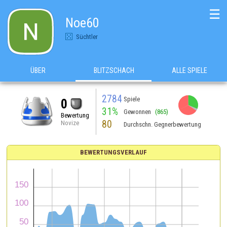
☰
Noe60
Süchtler
ÜBER
BLITZSCHACH
ALLE SPIELE
2784
Spiele
0
31%
Gewonnen
(865)
Bewertung
80
Novize
Durchschn. Gegnerbewertung
BEWERTUNGSVERLAUF