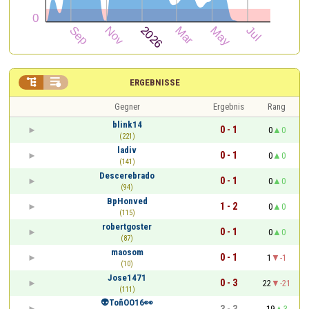


ERGEBNISSE
Gegner
Ergebnis
Rang
blink14
0 - 1
0
0
(221)
ladiv
0 - 1
0
0
(141)
Descerebrado
0 - 1
0
0
(94)
BpHonved
1 - 2
0
0
(115)
robertgoster
0 - 1
0
0
(87)
maosom
0 - 1
1
-1
(10)
Jose1471
0 - 3
22
-21
(111)
👽ToñOO16👀
3 - 3
19
3