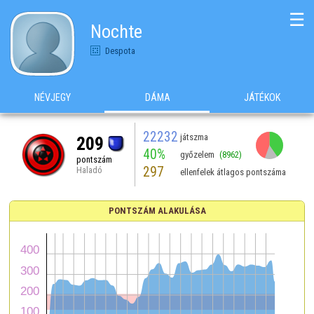
☰
Nochte
Despota
NÉVJEGY
DÁMA
JÁTÉKOK
22232
játszma
209
40%
győzelem
(8962)
pontszám
297
Haladó
ellenfelek átlagos pontszáma
PONTSZÁM ALAKULÁSA