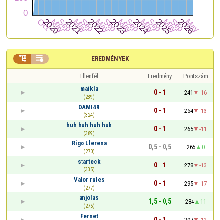


EREDMÉNYEK
Ellenfél
Eredmény
Pontszám
maikla
0 - 1
241
-16
(239)
DAMI49
0 - 1
254
-13
(324)
huh huh huh huh
0 - 1
265
-11
(389)
Rigo Llerena
0,5 - 0,5
265
0
(270)
starteck
0 - 1
278
-13
(335)
Valor rules
0 - 1
295
-17
(277)
anjolas
1,5 - 0,5
284
11
(275)
Fernet
0 - 1
297
-13