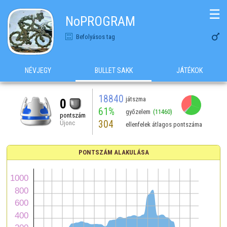
☰
NoPROGRAM

Befolyásos tag
NÉVJEGY
BULLET SAKK
JÁTÉKOK
18840
játszma
0
61%
győzelem
(11460)
pontszám
304
Újonc
ellenfelek átlagos pontszáma
PONTSZÁM ALAKULÁSA