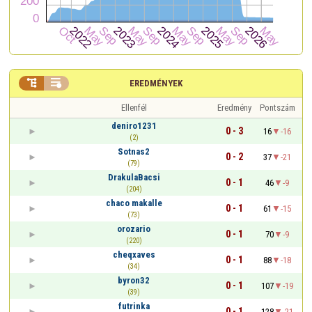


EREDMÉNYEK
Ellenfél
Eredmény
Pontszám
deniro1231
0 - 3
16
-16
(2)
Sotnas2
0 - 2
37
-21
(79)
DrakulaBacsi
0 - 1
46
-9
(204)
chaco makalle
0 - 1
61
-15
(73)
orozario
0 - 1
70
-9
(220)
cheqxaves
0 - 1
88
-18
(34)
byron32
0 - 1
107
-19
(39)
futrinka
0 - 1
128
-21