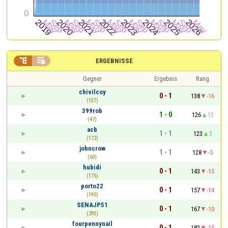


ERGEBNISSE
Gegner
Ergebnis
Rang
chivilcoy
0 - 1
138
-16
(137)
399rob
1 - 0
126
12
(47)
acb
1 - 1
123
3
(172)
johncrow
1 - 1
128
-5
(60)
hubidi
0 - 1
143
-15
(175)
porto22
0 - 1
157
-14
(190)
SENAJP51
0 - 1
167
-10
(293)
fourpennynail
0 - 1
182
-15