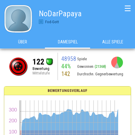
☰
NoDarPapaya
Fod-Gott
ÜBER
DAMESPIEL
ALLE SPIELE
48958
Spiele
122
44%
Gewonnen
(21368)
Bewertung
142
Mittelstufe
Durchschn. Gegnerbewertung
BEWERTUNGSVERLAUF