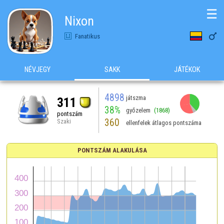
☰
Nixon

Fanatikus
NÉVJEGY
SAKK
JÁTÉKOK
4898
játszma
311
38%
győzelem
(1868)
pontszám
360
Szaki
ellenfelek átlagos pontszáma
PONTSZÁM ALAKULÁSA