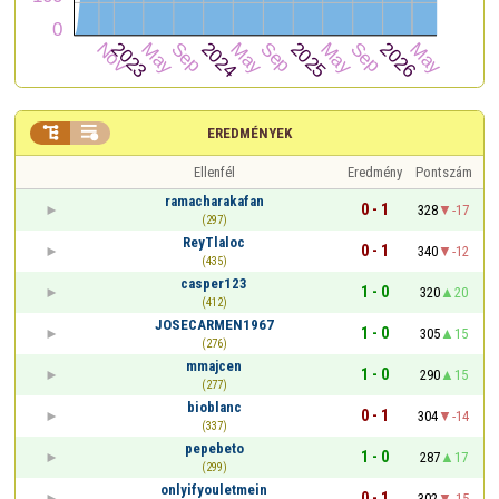


EREDMÉNYEK
Ellenfél
Eredmény
Pontszám
ramacharakafan
0 - 1
328
-17
(297)
ReyTlaloc
0 - 1
340
-12
(435)
casper123
1 - 0
320
20
(412)
JOSECARMEN1967
1 - 0
305
15
(276)
mmajcen
1 - 0
290
15
(277)
bioblanc
0 - 1
304
-14
(337)
pepebeto
1 - 0
287
17
(299)
onlyifyouletmein
0 - 1
302
-15