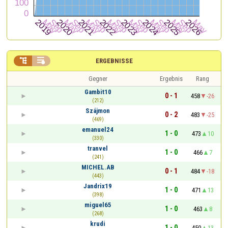


ERGEBNISSE
Gegner
Ergebnis
Rang
Gambit10
0 - 1
458
-26
(212)
Szájmon
0 - 2
483
-25
(469)
emanuel24
1 - 0
473
10
(330)
tranvel
1 - 0
466
7
(241)
MICHEL.AB
0 - 1
484
-18
(443)
Jandrix19
1 - 0
471
13
(398)
miguel65
1 - 0
463
8
(268)
krudi
1 - 0
450
13