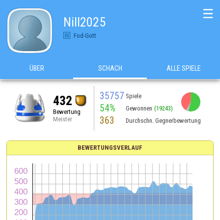
☰
Nill2025
Fod-Gott
ÜBER
SCHACH
ALLE SPIELE
35757
Spiele
432
54%
Gewonnen
(19243)
Bewertung
363
Meister
Durchschn. Gegnerbewertung
BEWERTUNGSVERLAUF