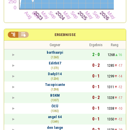


ERGEBNISSE
Gegner
Ergebnis
Rang
barthaarpi
2 - 0
1268
16
(1260)
Edith07
0 - 2
1285
-17
(1273)
Dady314
0 - 1
1299
-14
(1234)
Tacopicante
0 - 1
1311
-12
(1298)
BSKM
0 - 2
1328
-17
(1307)
ÖCÜ
0 - 1
1338
-10
(1382)
angel 64
0 - 1
1350
-12
(1349)
den lange
0 - 2
1379
-29