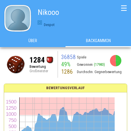
☰
Nikooo
Despot
ÜBER
BACKGAMMON
36858
Spiele
1284
49%
Gewonnen
(17983)
Bewertung
1286
Großmeister
Durchschn. Gegnerbewertung
BEWERTUNGSVERLAUF