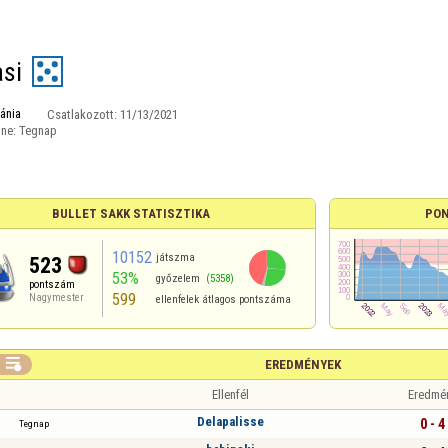
asi
ánia
Csatlakozott:
11/13/2021
ine:
Tegnap
BULLET SAKK STATISZTIKA
PON
10152
játszma
523
53%
győzelem
(5358)
pontszám
599
Nagymester
ellenfelek átlagos pontszáma

EREDMÉNYEK
Ellenfél
Eredmé
Delapalisse
0 - 4
Tegnap