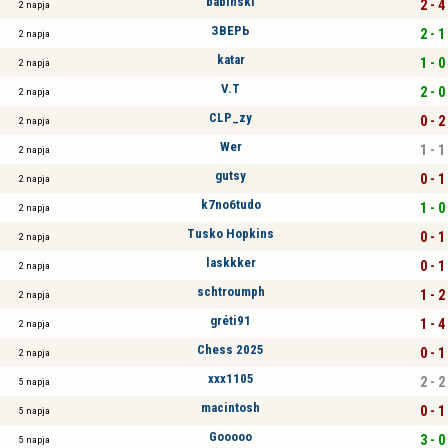
babinski
2 - 4
2 napja
ЗВЕРЬ
2 - 1
2 napja
katar
1 - 0
2 napja
V.T
2 - 0
2 napja
CLP_zy
0 - 2
2 napja
Wer
1 - 1
2 napja
gutsy
0 - 1
2 napja
k7no6tudo
1 - 0
2 napja
Tusko Hopkins
0 - 1
2 napja
laskkker
0 - 1
2 napja
schtroumph
1 - 2
2 napja
gréti91
1 - 4
2 napja
Chess 2025
0 - 1
2 napja
xxx1105
2 - 2
5 napja
macintosh
0 - 1
5 napja
Gooooo
3 - 0
5 napja