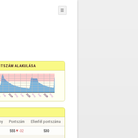
☰
TSZÁM ALAKULÁSA
ny
Pontszám
Ellenfél pontszáma
555
-32
530