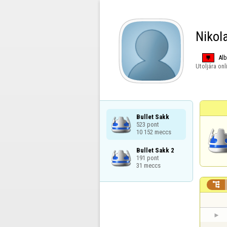
Nikol
Alb
Utoljára onl
Bullet Sakk

523 pont

10 152 meccs
Bullet Sakk 2

191 pont

31 meccs
