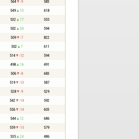
564
-9
583
549
15
618
532
17
555
502
30
594
509
-7
822
502
7
611
514
-12
594
498
16
491
506
-8
683
519
-13
587
528
-9
529
542
-14
592
556
-14
603
544
12
686
559
-15
579
535
24
486