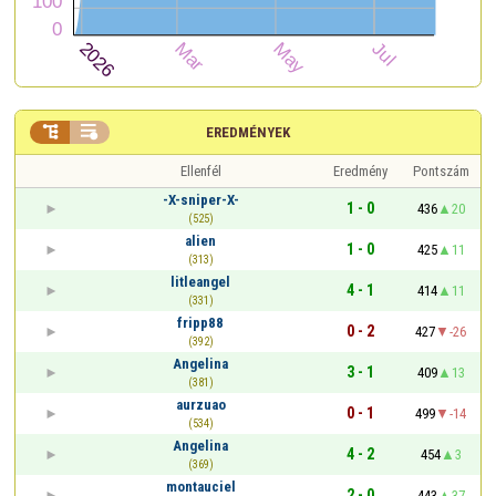


EREDMÉNYEK
Ellenfél
Eredmény
Pontszám
-X-sniper-X-
1 - 0
436
20
(525)
alien
1 - 0
425
11
(313)
litleangel
4 - 1
414
11
(331)
fripp88
0 - 2
427
-26
(392)
Angelina
3 - 1
409
13
(381)
aurzuao
0 - 1
499
-14
(534)
Angelina
4 - 2
454
3
(369)
montauciel
2 - 0
443
37