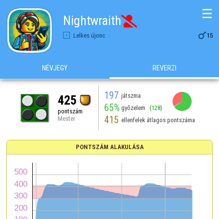
☰
Nightwraith


Lelkes újonc
15
NÉVJEGY
REVERZI
197
játszma
425
65%
győzelem
(128)
pontszám
415
Mester
ellenfelek átlagos pontszáma
PONTSZÁM ALAKULÁSA