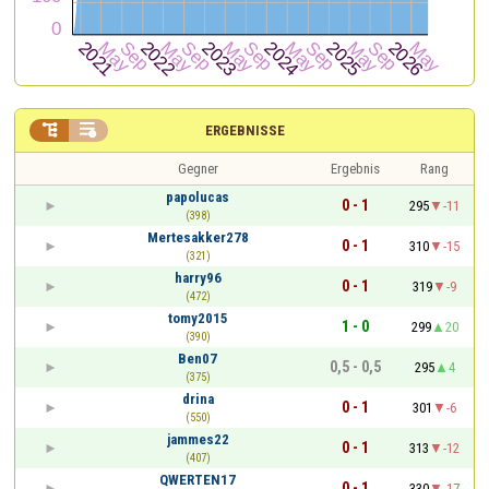


ERGEBNISSE
Gegner
Ergebnis
Rang
papolucas
0 - 1
295
-11
(398)
Mertesakker278
0 - 1
310
-15
(321)
harry96
0 - 1
319
-9
(472)
tomy2015
1 - 0
299
20
(390)
Ben07
0,5 - 0,5
295
4
(375)
drina
0 - 1
301
-6
(550)
jammes22
0 - 1
313
-12
(407)
QWERTEN17
0 - 1
330
-17