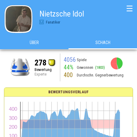
☰
Nietzsche Idol
Fanatiker
ÜBER
SCHACH
4056
Spiele
278
44%
Gewonnen
(1803)
Bewertung
400
Experte
Durchschn. Gegnerbewertung
BEWERTUNGSVERLAUF