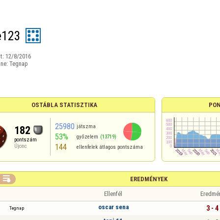
e123
t:
12/8/2016
ine:
Tegnap
OSTÁBLA STATISZTIKA
PON
25980
játszma
182
53%
győzelem
(13719)
pontszám
144
Újonc
ellenfelek átlagos pontszáma

EREDMÉNYEK
Ellenfél
Eredmé
oscar sena
3 - 4
Tegnap