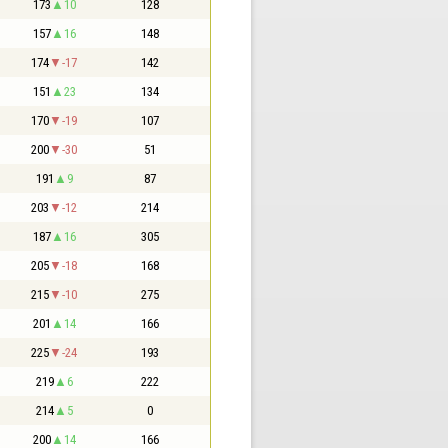
173
10
128
157
16
148
174
-17
142
151
23
134
170
-19
107
200
-30
51
191
9
87
203
-12
214
187
16
305
205
-18
168
215
-10
275
201
14
166
225
-24
193
219
6
222
214
5
0
200
14
166