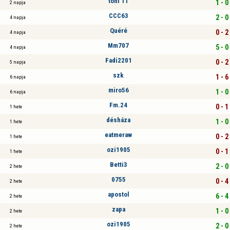
toni 11
1 - 0
2 napja
CCC63
2 - 0
4 napja
Quéré
0 - 2
4 napja
Mm707
5 - 0
4 napja
Fadi2201
0 - 2
5 napja
szk
1 - 6
6 napja
miro56
1 - 0
6 napja
Fm.24
0 - 1
1 hete
désháza
1 - 0
1 hete
eatmeraw
0 - 2
1 hete
ozi1905
0 - 1
1 hete
Betti3
2 - 0
2 hete
0755
0 - 4
2 hete
apostol
6 - 4
2 hete
zapa
1 - 0
2 hete
ozi1905
2 - 0
2 hete