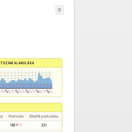
☰
TSZÁM ALAKULÁSA
ny
Pontszám
Ellenfél pontszáma
183
-1
221