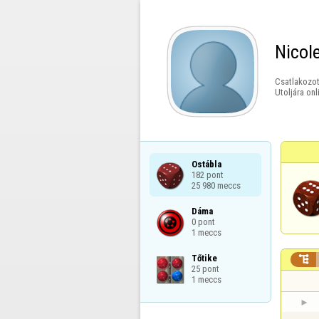
Nicol
Csatlakozot
Utoljára onl
Ostábla

182 pont

25 980 meccs
Dáma

0 pont

1 meccs
Tőtike


25 pont

1 meccs