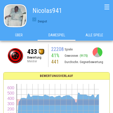
☰
Nicolas941
Despot
ÜBER
DAMESPIEL
ALLE SPIELE
22208
Spiele
433
41%
Gewonnen
(9175)
Bewertung
441
Meister
Durchschn. Gegnerbewertung
BEWERTUNGSVERLAUF