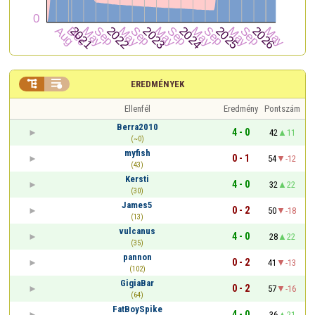


EREDMÉNYEK
Ellenfél
Eredmény
Pontszám
Berra2010
4 - 0
42
11
(~0)
myfish
0 - 1
54
-12
(43)
Kersti
4 - 0
32
22
(30)
James5
0 - 2
50
-18
(13)
vulcanus
4 - 0
28
22
(35)
pannon
0 - 2
41
-13
(102)
GigiaBar
0 - 2
57
-16
(64)
FatBoySpike
4 - 0
36
21