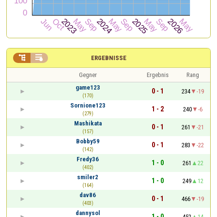


ERGEBNISSE
Gegner
Ergebnis
Rang
game123
0 - 1
234
-19
(170)
Sornione123
1 - 2
240
-6
(279)
Mashikata
0 - 1
261
-21
(157)
Bobby59
0 - 1
283
-22
(142)
Fredy36
1 - 0
261
22
(402)
smiler2
1 - 0
249
12
(164)
dav86
0 - 1
466
-19
(403)
dannysol
1 - 0
452
14