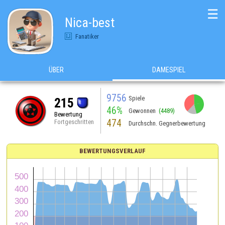
☰
Nica-best
Fanatiker
ÜBER
DAMESPIEL
9756
Spiele
215
46%
Gewonnen
(4489)
Bewertung
474
Fortgeschritten
Durchschn. Gegnerbewertung
BEWERTUNGSVERLAUF