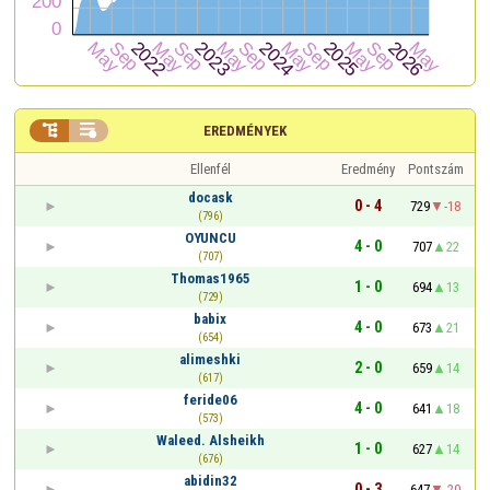


EREDMÉNYEK
Ellenfél
Eredmény
Pontszám
docask
0 - 4
729
-18
(796)
OYUNCU
4 - 0
707
22
(707)
Thomas1965
1 - 0
694
13
(729)
babix
4 - 0
673
21
(654)
alimeshki
2 - 0
659
14
(617)
feride06
4 - 0
641
18
(573)
Waleed. Alsheikh
1 - 0
627
14
(676)
abidin32
0 - 3
647
-20