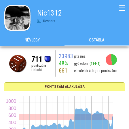
☰
Nic1312
Despota
NÉVJEGY
OSTÁBLA
23983
játszma
711
48%
győzelem
(11441)
pontszám
661
Haladó
ellenfelek átlagos pontszáma
PONTSZÁM ALAKULÁSA