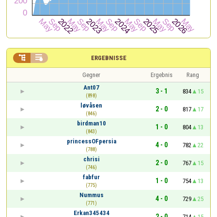


ERGEBNISSE
Gegner
Ergebnis
Rang
Ant07
3 - 1
834
15
(898)
løvåsen
2 - 0
817
17
(846)
birdman10
1 - 0
804
13
(843)
princessOFpersia
4 - 0
782
22
(788)
chrisi
2 - 0
767
15
(746)
fabfur
1 - 0
754
13
(775)
Nummus
4 - 0
729
25
(771)
Erkan345434
2 - 0
714
15