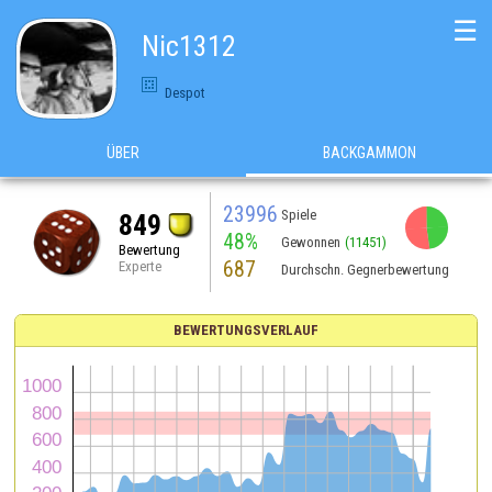
☰
Nic1312
Despot
ÜBER
BACKGAMMON
23996
Spiele
849
48%
Gewonnen
(11451)
Bewertung
687
Experte
Durchschn. Gegnerbewertung
BEWERTUNGSVERLAUF