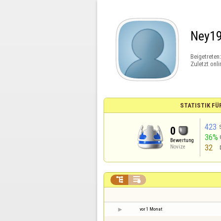
Ney1
Beigetreten
Zuletzt onli
STATISTIK FÜ
423
0
36%
Bewertung
32
Novize


vor 1 Monat