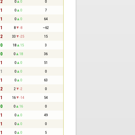
 2
0
0
0
 1
0
0
7
 1
0
0
64
 1
8
-8
~62
 2
33
-25
15
 0
18
15
3
 0
0
18
36
 1
0
0
51
 1
0
0
0
 1
0
0
63
 2
2
-2
0
 1
16
-14
54
 0
0
16
0
 1
0
0
49
 1
0
0
0
 1
0
0
5