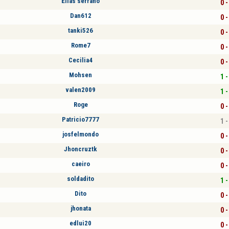
Elias serrano
0 -
Dan612
0 -
tanki526
0 -
Rome7
0 -
Cecilia4
0 -
Mohsen
1 -
valen2009
1 -
Roge
0 -
Patricio7777
1 -
josfelmondo
0 -
Jhoncruztk
0 -
caeiro
0 -
soldadito
1 -
Dito
0 -
jhonata
0 -
edlui20
0 -