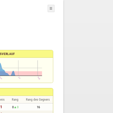
☰
SVERLAUF
bnis
Rang
Rang des Gegners
 1
0
0
16