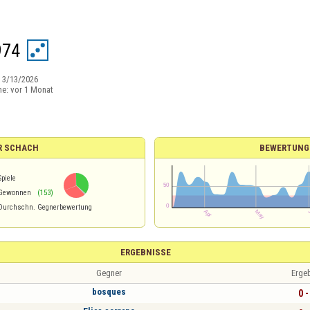
974
:
3/13/2026
ne:
vor 1 Monat
R SCHACH
BEWERTUNG
Spiele
Gewonnen
(153)
Durchschn. Gegnerbewertung
ERGEBNISSE
Gegner
Erge
bosques
0 -