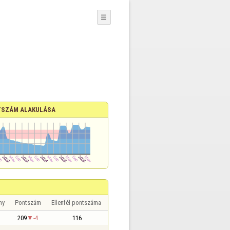
☰
SZÁM ALAKULÁSA
ny
Pontszám
Ellenfél pontszáma
209
-4
116