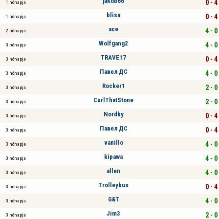
jakob66
0 - 4
1 hónapja
blisa
0 - 4
1 hónapja
ace
4 - 0
2 hónapja
Wolfgang2
4 - 0
3 hónapja
TRAVE17
0 - 4
3 hónapja
Павел ДС
4 - 0
3 hónapja
Rocker1
2 - 0
3 hónapja
CurlThatStone
2 - 0
3 hónapja
Nordby
0 - 4
3 hónapja
Павел ДС
0 - 4
3 hónapja
vanillo
4 - 0
3 hónapja
kipawa
4 - 0
3 hónapja
allen
4 - 0
3 hónapja
Trolleybus
0 - 4
3 hónapja
G&T
4 - 0
3 hónapja
Jim3
2 - 0
3 hónapja