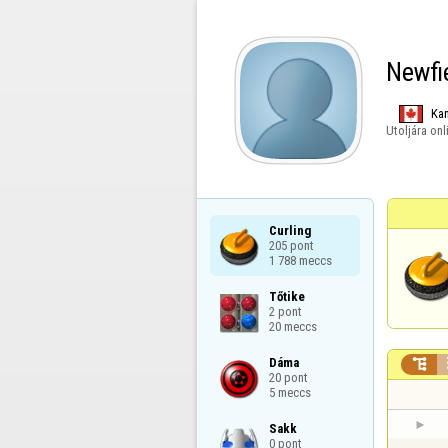
Newfi
Ka
Utoljára onl
Curling

205 pont

1 788 meccs
Tőtike

2 pont

20 meccs
Dáma


20 pont

5 meccs
Sakk

0 pont
