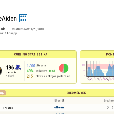
eAiden
nada
Csatlakozott:
1/23/2018
ine:
1 hónapja
CURLING STATISZTIKA
PONT
1788
játszma
196
49%
győzelem
(882)
pontszám
215
Haladó
ellenfelek átlagos pontszáma

EREDMÉNYEK
Ellenfél
Eredmé
olbean
2 - 2
1 hónapja