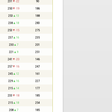
231
-22
90
250
-19
186
253
13
188
238
18
283
253
-15
275
237
16
235
230
7
201
221
9
251
241
-20
146
257
-16
247
245
12
161
229
16
227
215
14
177
233
-18
185
215
18
254
208
7
185