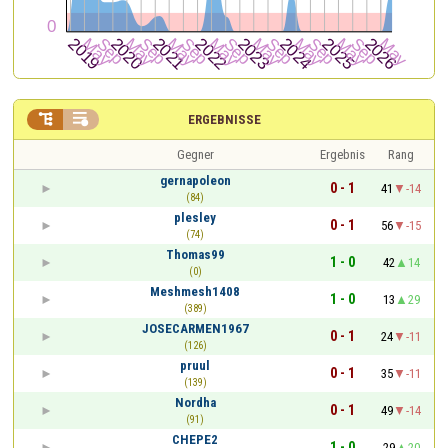


ERGEBNISSE
Gegner
Ergebnis
Rang
gernapoleon
0 - 1
41
-14
(84)
plesley
0 - 1
56
-15
(74)
Thomas99
1 - 0
42
14
(0)
Meshmesh1408
1 - 0
13
29
(389)
JOSECARMEN1967
0 - 1
24
-11
(126)
pruul
0 - 1
35
-11
(139)
Nordha
0 - 1
49
-14
(91)
CHEPE2
1 - 0
29
20