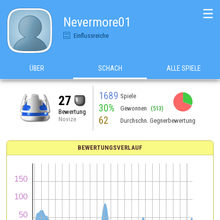
☰
Nevermore01
Einflussreiche
ÜBER
SCHACH
ALLE SPIELE
1689
Spiele
27
30%
Gewonnen
(513)
Bewertung
62
Novize
Durchschn. Gegnerbewertung
BEWERTUNGSVERLAUF