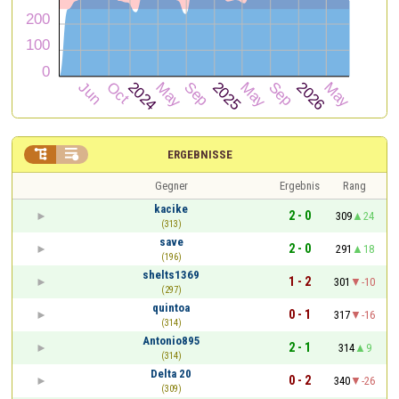


ERGEBNISSE
Gegner
Ergebnis
Rang
kacike
2 - 0
309
24
(313)
save
2 - 0
291
18
(196)
shelts1369
1 - 2
301
-10
(297)
quintoa
0 - 1
317
-16
(314)
Antonio895
2 - 1
314
9
(314)
Delta 20
0 - 2
340
-26
(309)