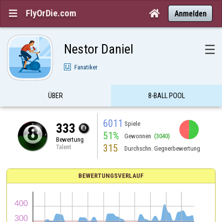
FlyOrDie.com


Anmelden
Nestor Daniel
☰
Fanatiker
ÜBER
8-BALL POOL
6011
Spiele
333
51%
Gewonnen
(3040)
Bewertung
315
Talent
Durchschn. Gegnerbewertung
BEWERTUNGSVERLAUF