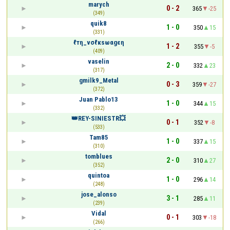
marych
0 - 2
365
-25
(349)
quik8
1 - 0
350
15
(331)
ℓтη_νσℓкѕωαgєη
1 - 2
355
-5
(409)
vaselin
2 - 0
332
23
(317)
gmilk9_Metal
0 - 3
359
-27
(372)
Juan Pablo13
1 - 0
344
15
(332)
👑REY-SINIESTR💥
0 - 1
352
-8
(533)
Tam85
1 - 0
337
15
(310)
tomblues
2 - 0
310
27
(352)
quintoa
1 - 0
296
14
(248)
jose_alonso
3 - 1
285
11
(239)
Vidal
0 - 1
303
-18
(266)