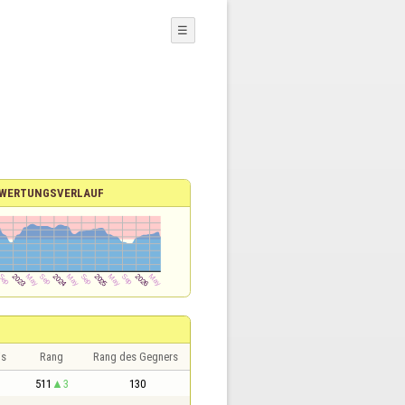
☰
WERTUNGSVERLAUF
is
Rang
Rang des Gegners
511
3
130