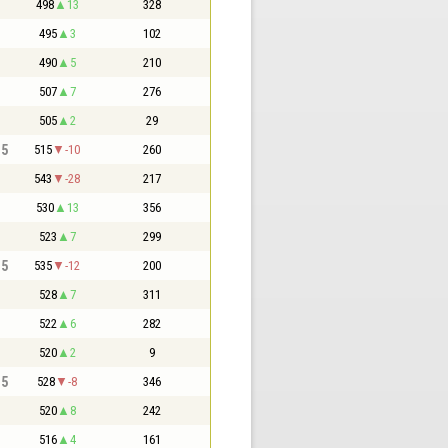
498
13
328
495
3
102
490
5
210
507
7
276
505
2
29
,5
515
-10
260
543
-28
217
530
13
356
523
7
299
,5
535
-12
200
528
7
311
522
6
282
520
2
9
,5
528
-8
346
520
8
242
516
4
161