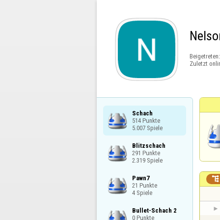
Nelso
Beigetreten
Zuletzt onli
Schach

514 Punkte

5.007 Spiele
Blitzschach

291 Punkte

2.319 Spiele
Pawn7


21 Punkte

4 Spiele
Bullet-Schach 2

0 Punkte
