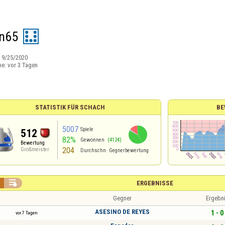
n65
:
9/25/2020
ne:
vor 3 Tagen
STATISTIK FÜR SCHACH
BE
5007
Spiele
512
82%
Gewonnen
(4124)
Bewertung
204
Großmeister
Durchschn. Gegnerbewertung

ERGEBNISSE
Gegner
Ergebn
ASESINO DE REYES
1 - 0
vor 7 Tagen