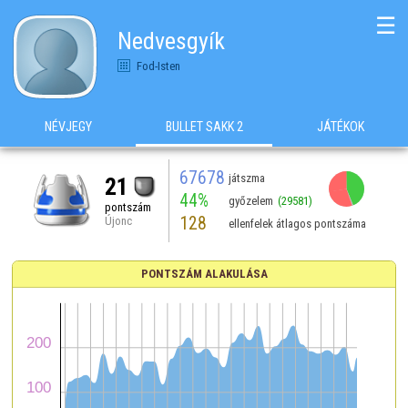
☰
Nedvesgyík
Fod-Isten
NÉVJEGY
BULLET SAKK 2
JÁTÉKOK
67678
játszma
21
44%
győzelem
(29581)
pontszám
128
Újonc
ellenfelek átlagos pontszáma
PONTSZÁM ALAKULÁSA