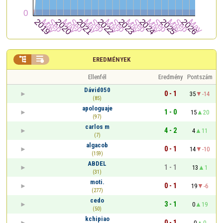


EREDMÉNYEK
Ellenfél
Eredmény
Pontszám
Dávid050
0 - 1
35
-14
(85)
apologuaje
1 - 0
15
20
(97)
carlos m
4 - 2
4
11
(7)
algacob
0 - 1
14
-10
(159)
ABDEL
1 - 1
13
1
(31)
moti.
0 - 1
19
-6
(277)
cedo
3 - 1
0
19
(50)
kchipiao
0 - 1
0
0