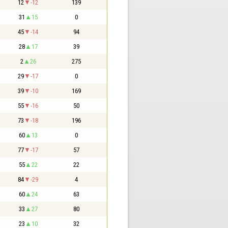
12
-12
139
31
15
0
45
-14
94
28
17
39
2
26
275
29
-17
0
39
-10
169
55
-16
50
73
-18
196
60
13
0
77
-17
57
55
22
22
84
-29
4
60
24
63
33
27
80
23
10
32