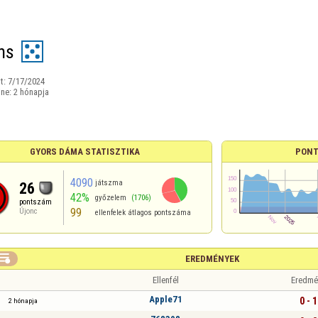
ns
t:
7/17/2024
ine:
2 hónapja
GYORS DÁMA STATISZTIKA
PONT
4090
játszma
26
42%
győzelem
(1706)
pontszám
99
Újonc
ellenfelek átlagos pontszáma

EREDMÉNYEK
Ellenfél
Eredmé
Apple71
0 - 1
2 hónapja