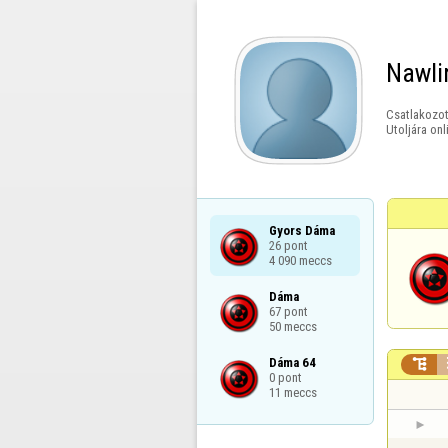
Nawli
Csatlakozot
Utoljára onl
Gyors Dáma

26 pont

4 090 meccs
Dáma

67 pont

50 meccs
Dáma 64


0 pont

11 meccs