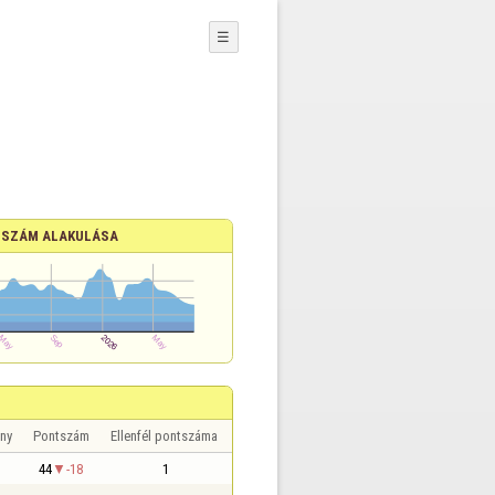
☰
SZÁM ALAKULÁSA
ny
Pontszám
Ellenfél pontszáma
44
-18
1