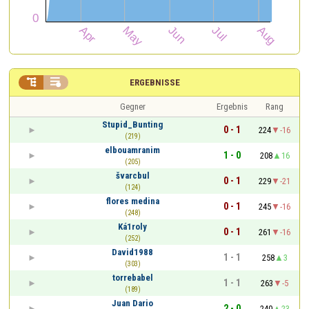


ERGEBNISSE
Gegner
Ergebnis
Rang
Stupid_Bunting
0 - 1
224
-16
(219)
elbouamranim
1 - 0
208
16
(205)
švarcbul
0 - 1
229
-21
(124)
flores medina
0 - 1
245
-16
(248)
Ká1roly
0 - 1
261
-16
(252)
David1988
1 - 1
258
3
(303)
torrebabel
1 - 1
263
-5
(189)
Juan Dario
2 - 0
240
23