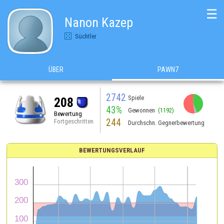
☰
Nanon Kazep
Süchtler
ÜBER
PAWN7
2742
Spiele
208
43%
Gewonnen
(1192)
Bewertung
244
Fortgeschritten
Durchschn. Gegnerbewertung
BEWERTUNGSVERLAUF