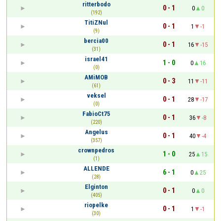
ritterbodo
0 - 1
0
0
(192)
TitiZNul
0 - 1
1
-1
(9)
bercia00
0 - 1
16
-15
(31)
israel41
1 - 0
0
16
(0)
AMiMOB
0 - 3
11
-11
(61)
veksel
0 - 1
28
-17
(0)
FabioCt75
0 - 1
36
-8
(220)
Angelus
0 - 1
40
-4
(357)
crownpedros
1 - 0
25
15
(1)
ALLENDE
6 - 1
0
25
(28)
Elginton
0 - 1
0
0
(405)
riopelke
0 - 1
1
-1
(30)