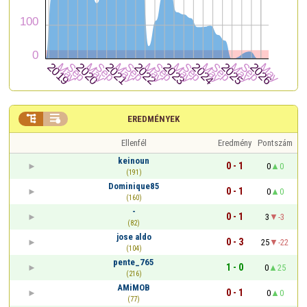


EREDMÉNYEK
Ellenfél
Eredmény
Pontszám
keinoun
0 - 1
0
0
(191)
Dominique85
0 - 1
0
0
(160)
-
0 - 1
3
-3
(82)
jose aldo
0 - 3
25
-22
(104)
pente_765
1 - 0
0
25
(216)
AMiMOB
0 - 1
0
0
(77)