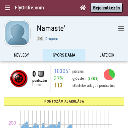
FlyOrDie.com


Bejelentkezés
Namaste'
☰
Despota
NÉVJEGY
GYORS DÁMA
JÁTÉKOK
103051
játszma
0
37%
győzelem
(37838)
pontszám
113
Újonc
ellenfelek átlagos pontszáma
PONTSZÁM ALAKULÁSA