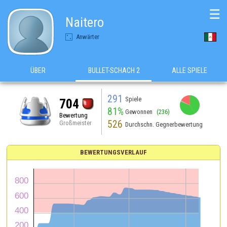
☰
Naitero
Anwärter
ÜBER
BULLET-SCHACH 2
ALLE SPIELE
291
Spiele
704
81%
Gewonnen
(236)
Bewertung
526
Großmeister
Durchschn. Gegnerbewertung
BEWERTUNGSVERLAUF