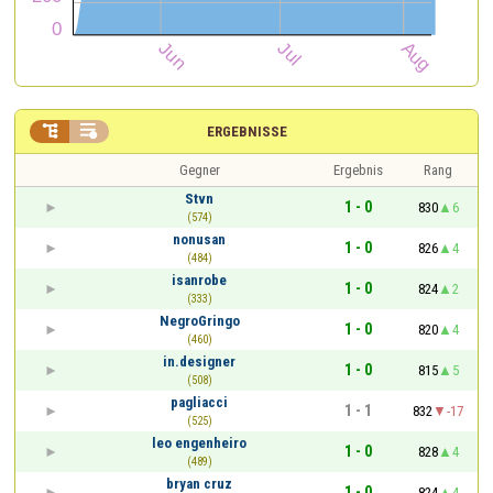


ERGEBNISSE
Gegner
Ergebnis
Rang
Stvn
1 - 0
830
6
(574)
nonusan
1 - 0
826
4
(484)
isanrobe
1 - 0
824
2
(333)
NegroGringo
1 - 0
820
4
(460)
in.designer
1 - 0
815
5
(508)
pagliacci
1 - 1
832
-17
(525)
leo engenheiro
1 - 0
828
4
(489)
bryan cruz
1 - 0
824
4