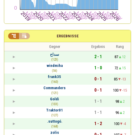


ERGEBNISSE
Gegner
Ergebnis
Rang
سداح
2 - 1
87
12
(123)
windmiha
1 - 0
72
15
(56)
frank35
0 - 1
85
-13
(160)
Commanders
0 - 1
100
-15
(121)
Goldi
1 - 1
98
2
(133)
Traktor01
1 - 1
96
2
(127)
.suttogó.
1 - 2
100
-4
(168)
zolis
0 - 1
107
-7