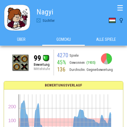
☰
Nagyi

Süchtler
ÜBER
GOMOKU
ALLE SPIELE
4270
Spiele
99
45%
Gewonnen
(1935)
Bewertung
136
Mittelstufe
Durchschn. Gegnerbewertung
BEWERTUNGSVERLAUF