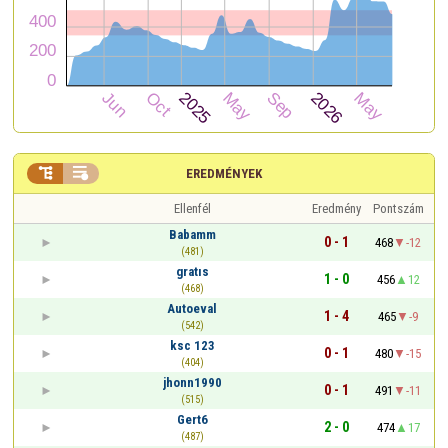


EREDMÉNYEK
Ellenfél
Eredmény
Pontszám
Babamm
0 - 1
468
-12
(481)
gratıs
1 - 0
456
12
(468)
Autoeval
1 - 4
465
-9
(542)
ksc 123
0 - 1
480
-15
(404)
jhonn1990
0 - 1
491
-11
(515)
Gert6
2 - 0
474
17
(487)