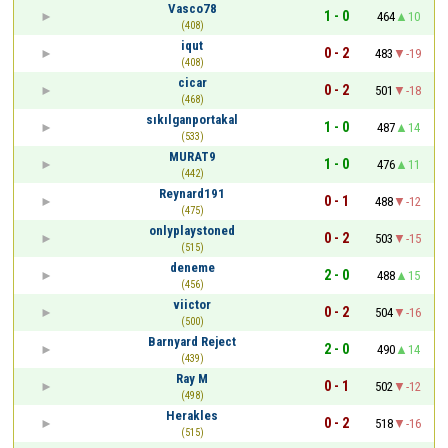
Vasco78
1 - 0
464
10
(408)
iqut
0 - 2
483
-19
(408)
cicar
0 - 2
501
-18
(468)
sıkılganportakal
1 - 0
487
14
(533)
MURAT9
1 - 0
476
11
(442)
Reynard191
0 - 1
488
-12
(475)
onlyplaystoned
0 - 2
503
-15
(515)
deneme
2 - 0
488
15
(456)
viictor
0 - 2
504
-16
(500)
Barnyard Reject
2 - 0
490
14
(439)
Ray M
0 - 1
502
-12
(498)
Herakles
0 - 2
518
-16
(515)