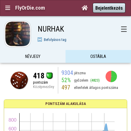
FlyOrDie.com


Bejelentkezés
NURHAK
☰
Befolyásos tag
NÉVJEGY
OSTÁBLA
9304
játszma
418
52%
győzelem
(4823)
pontszám
497
Középmezőny
ellenfelek átlagos pontszáma
PONTSZÁM ALAKULÁSA