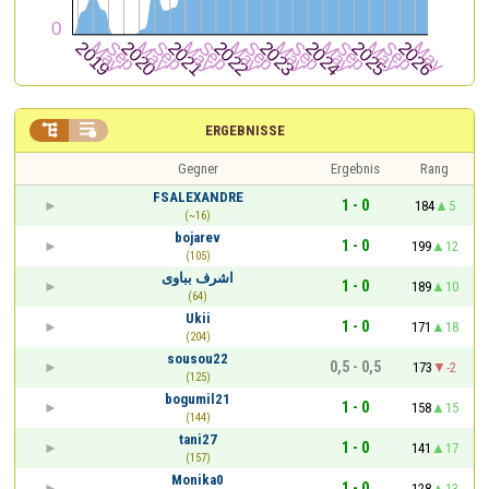


ERGEBNISSE
Gegner
Ergebnis
Rang
FSALEXANDRE
1 - 0
184
5
(~16)
bojarev
1 - 0
199
12
(105)
اشرف بباوى
1 - 0
189
10
(64)
Ukii
1 - 0
171
18
(204)
sousou22
0,5 - 0,5
173
-2
(125)
bogumil21
1 - 0
158
15
(144)
tani27
1 - 0
141
17
(157)
Monika0
1 - 0
128
13