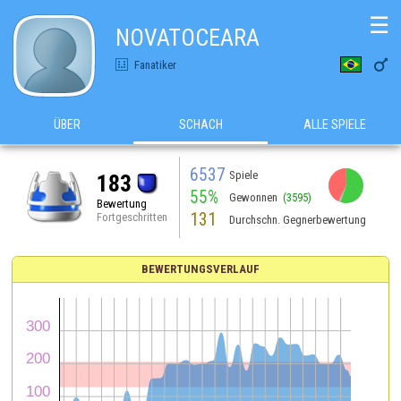
☰
NOVATOCEARA

Fanatiker
ÜBER
SCHACH
ALLE SPIELE
6537
Spiele
183
55%
Gewonnen
(3595)
Bewertung
131
Fortgeschritten
Durchschn. Gegnerbewertung
BEWERTUNGSVERLAUF