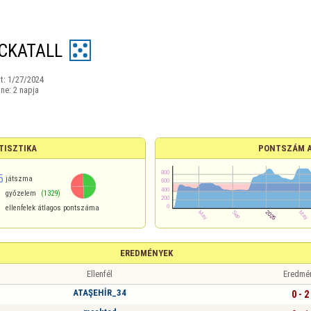
CKATALL
t:
1/27/2024
ine:
2 napja
TISZTIKA
PONTSZÁM 
5
játszma
győzelem
(1329)
ellenfelek átlagos pontszáma
EREDMÉNYEK
Ellenfél
Eredmé
ATAŞEHİR_34
0 - 2