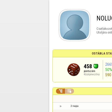
NOLU
Csatlakozot
Utoljára onl
OSTÁBLA STA
266
458
50%
pontszám
590
Középmezőny


2 napja