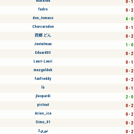
mackted
0 - 1
fedro
0 - 2
don_tomaso
4 - 0
Charcarodon
0 - 1
西郷 どん
0 - 2
Jentelman
1 - 0
Eduard03
0 - 2
Lauri-Lauri
0 - 1
mezgeldek
0 - 2
fanfreddy
0 - 2
lù
0 - 1
jleopardi
2 - 0
pictout
0 - 2
Aries_ice
0 - 2
Simo_01
0 - 2
نوري2
0 - 2