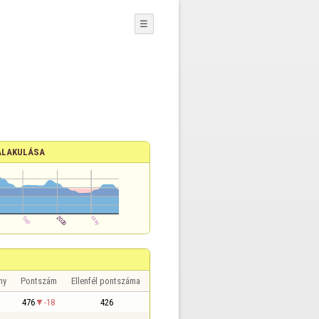
☰
ALAKULÁSA
ny
Pontszám
Ellenfél pontszáma
476
-18
426