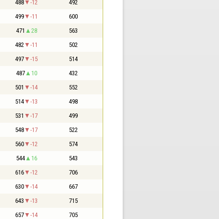
488
-12
492
499
-11
600
471
28
563
482
-11
502
497
-15
514
487
10
432
501
-14
552
514
-13
498
531
-17
499
548
-17
522
560
-12
574
544
16
543
616
-12
706
630
-14
667
643
-13
715
657
-14
705