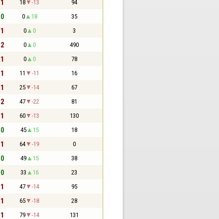
 1
18
-13
94
 0
0
18
35
 1
0
0
3
 2
0
0
490
 1
0
0
78
 1
11
-11
16
 1
25
-14
67
 2
47
-22
81
 1
60
-13
130
 0
45
15
18
 1
64
-19
0
 0
49
15
38
 0
33
16
23
 1
47
-14
95
 1
65
-18
28
 1
79
-14
131