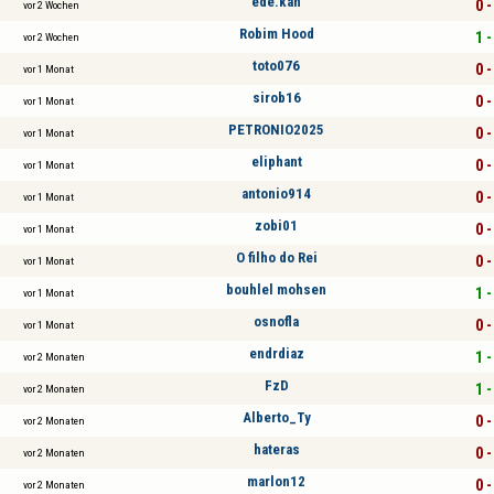
ede.kan
0 -
vor 2 Wochen
Robim Hood
1 -
vor 2 Wochen
toto076
0 -
vor 1 Monat
sirob16
0 -
vor 1 Monat
PETRONIO2025
0 -
vor 1 Monat
eliphant
0 -
vor 1 Monat
antonio914
0 -
vor 1 Monat
zobi01
0 -
vor 1 Monat
O filho do Rei
0 -
vor 1 Monat
bouhlel mohsen
1 -
vor 1 Monat
osnofla
0 -
vor 1 Monat
endrdiaz
1 -
vor 2 Monaten
FzD
1 -
vor 2 Monaten
Alberto_Ty
0 -
vor 2 Monaten
hateras
0 -
vor 2 Monaten
marlon12
0 -
vor 2 Monaten