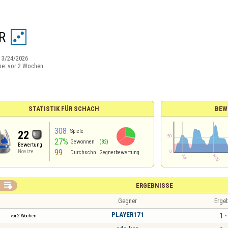
R
:
3/24/2026
ne:
vor 2 Wochen
STATISTIK FÜR SCHACH
BEW
308
Spiele
22
27%
Gewonnen
(82)
Bewertung
99
Novize
Durchschn. Gegnerbewertung

ERGEBNISSE
Gegner
Erge
PLAYER171
1 -
vor 2 Wochen