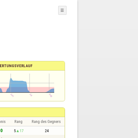
☰
ERTUNGSVERLAUF
bnis
Rang
Rang des Gegners
 0
5
17
24