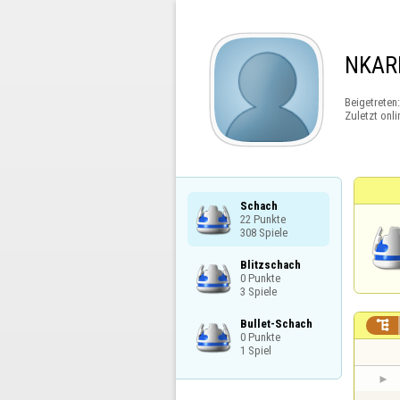
NKAR
Beigetreten
Zuletzt onli
Schach

22 Punkte

308 Spiele
Blitzschach

0 Punkte

3 Spiele
Bullet-Schach


0 Punkte

1 Spiel