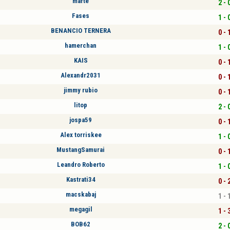
marte
2 - 
Fases
1 - 
BENANCIO TERNERA
0 - 
hamerchan
1 - 
KAIS
0 - 
Alexandr2031
0 - 
jimmy rubio
0 - 
litop
2 - 
jospa59
0 - 
Alex torriskee
1 - 
MustangSamurai
0 - 
Leandro Roberto
1 - 
Kastrati34
0 - 
macskabaj
1 - 
megagil
1 - 
BOB62
2 - 