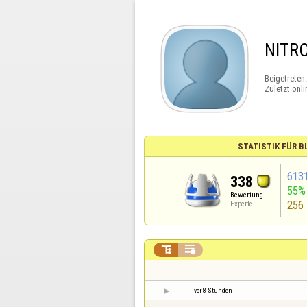
NITR
Beigetreten
Zuletzt onli
STATISTIK FÜR 
613
338
55%
Bewertung
256
Experte


vor 8 Stunden