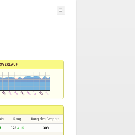
☰
SVERLAUF
nis
Rang
Rang des Gegners
0
323
15
308