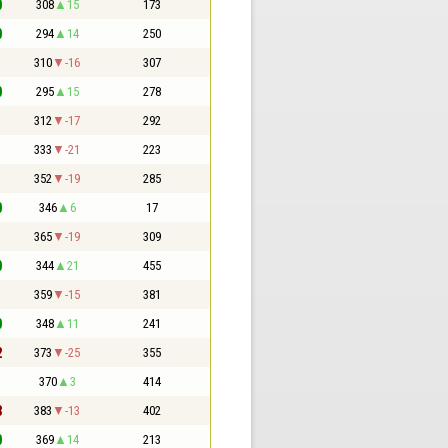
0
308
15
173
0
294
14
250
1
310
-16
307
0
295
15
278
1
312
-17
292
1
333
-21
223
1
352
-19
285
0
346
6
17
1
365
-19
309
0
344
21
455
1
359
-15
381
0
348
11
241
2
373
-25
355
1
370
3
414
3
383
-13
402
0
369
14
213