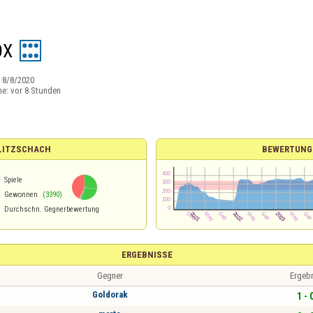
OX
:
8/8/2020
ne:
vor 8 Stunden
BLITZSCHACH
BEWERTUNG
1
Spiele
Gewonnen
(3390)
Durchschn. Gegnerbewertung
ERGEBNISSE
Gegner
Ergeb
Goldorak
1 - 