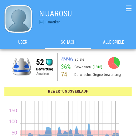
☰
NIJAROSU
Fanatiker
ÜBER
SCHACH
ALLE SPIELE
4996
Spiele
52
36%
Gewonnen
(1818)
Bewertung
74
Amateur
Durchschn. Gegnerbewertung
BEWERTUNGSVERLAUF