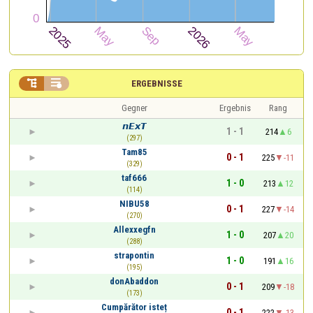


ERGEBNISSE
Gegner
Ergebnis
Rang
𝙣𝙀𝙭𝙏
1 - 1
214
6
(297)
Tam85
0 - 1
225
-11
(329)
taf666
1 - 0
213
12
(114)
NIBU58
0 - 1
227
-14
(270)
Allexxegfn
1 - 0
207
20
(288)
strapontin
1 - 0
191
16
(195)
donAbaddon
0 - 1
209
-18
(173)
Cumpărător isteț
0 - 1
222
-13