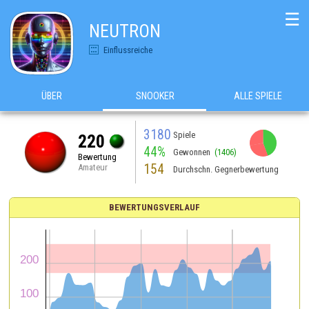
☰
NEUTRON
Einflussreiche
ÜBER
SNOOKER
ALLE SPIELE
3180
Spiele
220
44%
Gewonnen
(1406)
Bewertung
154
Amateur
Durchschn. Gegnerbewertung
BEWERTUNGSVERLAUF