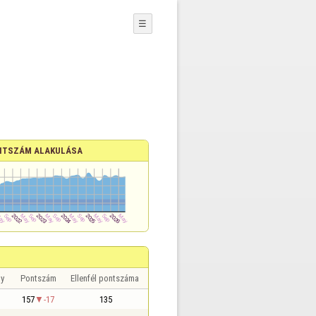
☰
NTSZÁM ALAKULÁSA
y
Pontszám
Ellenfél pontszáma
157
-17
135