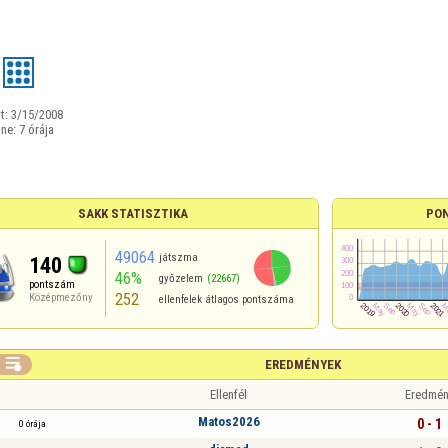
t:
3/15/2008
ine:
7 órája
SAKK STATISZTIKA
PO
49064
játszma
140
46%
győzelem
(22667)
pontszám
252
Középmezőny
ellenfelek átlagos pontszáma

EREDMÉNYEK
Ellenfél
Eredmén
Matos2026
0 - 1
0 órája