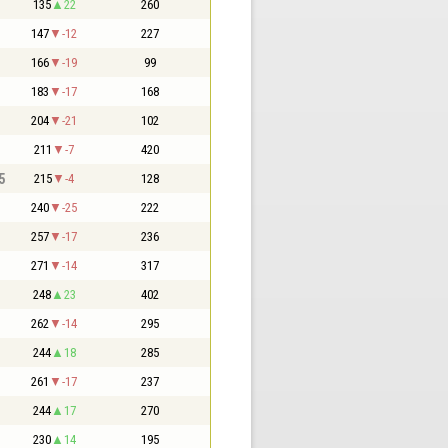
135
22
260
147
-12
227
166
-19
99
183
-17
168
204
-21
102
211
-7
420
5
215
-4
128
240
-25
222
257
-17
236
271
-14
317
248
23
402
262
-14
295
244
18
285
261
-17
237
244
17
270
230
14
195