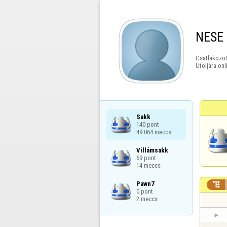
NESE
Csatlakozot
Utoljára onl
Sakk

140 pont

49 064 meccs
Villámsakk

69 pont

14 meccs
Pawn7


0 pont

2 meccs