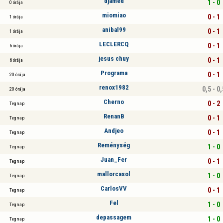
djamed
1 - 0
0 órája
miomiao
0 - 1
1 órája
anibal99
0 - 1
1 órája
LECLERCQ
0 - 1
6 órája
jesus chuy
0 - 1
6 órája
Programa
0 - 1
20 órája
renox1982
0,5 - 0,
20 órája
Cherno
0 - 2
Tegnap
RenanB
0 - 1
Tegnap
Andjeo
0 - 1
Tegnap
Reménység
1 - 0
Tegnap
Juan_Fer
0 - 1
Tegnap
mallorcasol
1 - 0
Tegnap
CarlosVV
0 - 1
Tegnap
Fel
1 - 0
Tegnap
depassagem
1 - 0
Tegnap