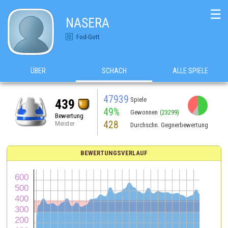
☰
NASERA
Fod-Gott
ÜBER
SCHACH
ALLE SPIELE
47939
Spiele
439
49%
Gewonnen
(23299)
Bewertung
428
Meister
Durchschn. Gegnerbewertung
BEWERTUNGSVERLAUF