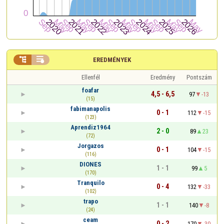


EREDMÉNYEK
Ellenfél
Eredmény
Pontszám
foafar
4,5 - 6,5
97
-13
(15)
fabimanapolis
0 - 1
112
-15
(123)
Aprendiz1964
2 - 0
89
23
(72)
Jorgazos
0 - 1
104
-15
(116)
DIONES
1 - 1
99
5
(170)
Tranquilo
0 - 4
132
-33
(102)
trapo
1 - 1
140
-8
(24)
ceam
0 - 2
170
-30