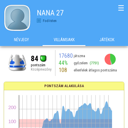
☰
NANA 27
Fod-Isten
NÉVJEGY
VILLÁMSAKK
JÁTÉKOK
17680
játszma
84
44%
győzelem
(7751)
pontszám
108
Középmezőny
ellenfelek átlagos pontszáma
PONTSZÁM ALAKULÁSA