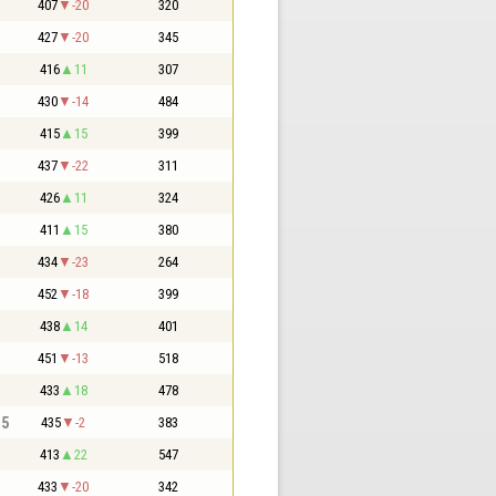
407
-20
320
427
-20
345
416
11
307
430
-14
484
415
15
399
437
-22
311
426
11
324
411
15
380
434
-23
264
452
-18
399
438
14
401
451
-13
518
433
18
478
,5
435
-2
383
413
22
547
433
-20
342