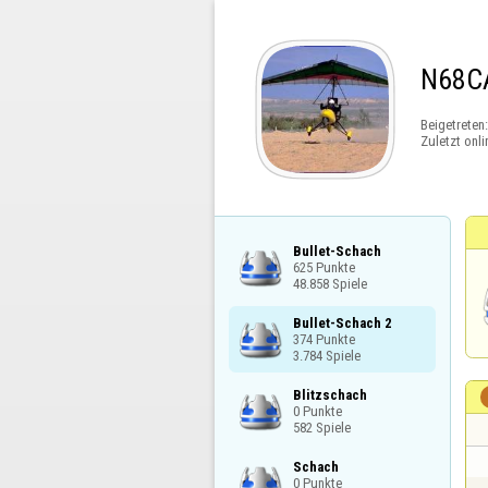
N68C
Beigetreten
Zuletzt onli
Bullet-Schach

625 Punkte

48.858 Spiele
Bullet-Schach 2

374 Punkte

3.784 Spiele
Blitzschach

0 Punkte

582 Spiele
Schach

0 Punkte
