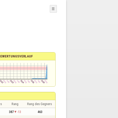
☰
BEWERTUNGSVERLAUF
is
Rang
Rang des Gegners
387
-13
463