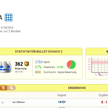
A
:
3/18/2010
ne:
vor 2 Wochen
STATISTIK FÜR BULLET-SCHACH 2
3784
Spiele
362
57%
Gewonnen
(2148)
Bewertung
404
Meister
Durchschn. Gegnerbewertung


ERGEBNISSE
Gegner
Ergebn
spejo
0 - 1
vor 2 Wochen