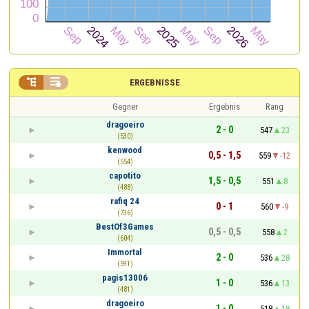


ERGEBNISSE
Gegner
Ergebnis
Rang
dragoeiro
2 - 0
547
23
(530)
kenwood
0,5 - 1,5
559
-12
(554)
capotito
1,5 - 0,5
551
8
(488)
rafiq 24
0 - 1
560
-9
(736)
BestOf3Games
0,5 - 0,5
558
2
(604)
Immortal
2 - 0
536
28
(591)
pagis13006
1 - 0
536
13
(481)
dragoeiro
1 - 0
518
18