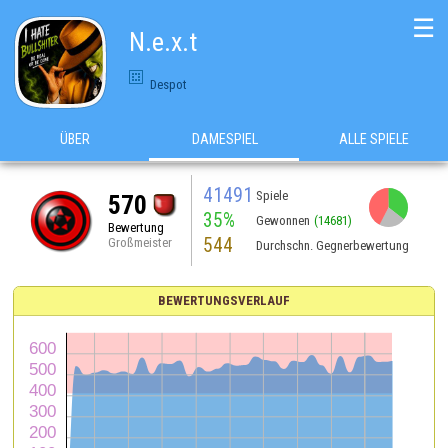
☰
N.e.x.t
Despot
ÜBER
DAMESPIEL
ALLE SPIELE
41491
Spiele
570
35%
Gewonnen
(14681)
Bewertung
544
Großmeister
Durchschn. Gegnerbewertung
BEWERTUNGSVERLAUF