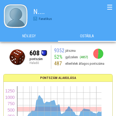
☰
N....
Fanatikus
NÉVJEGY
OSTÁBLA
9352
játszma
608
52%
győzelem
(4857)
pontszám
487
Haladó
ellenfelek átlagos pontszáma
PONTSZÁM ALAKULÁSA