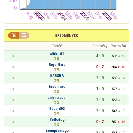


EREDMÉNYEK
Ellenfél
Eredmény
Pontszám
altibir61
4 - 0
586
22
(586)
RoyalNard
0 - 2
604
-18
(571)
KAROBA
2 - 0
588
16
(579)
tucumano
1 - 0
576
12
(563)
ambharabar
2 - 0
563
13
(503)
Eduard03
2 - 0
546
17
(575)
Yellodog
0 - 2
562
-16
(563)
siempremago
2 - 0
545
17