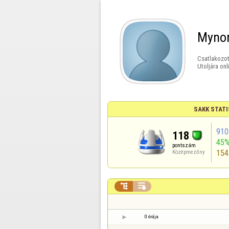
Myno
Csatlakozot
Utoljára onl
SAKK STATI
910
118
45
pontszám
154
Középmezőny


0 órája