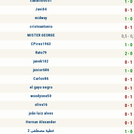
caballoloco1
1 - 0
Javi04
0 - 1
midway
1 - 0
cristoantonio
0 - 1
MISTER GEORGE
0,5 - 0,
CPires1963
1 - 0
Rato79
2 - 0
janek102
0 - 1
junior686
1 - 0
Carlos86
0 - 1
el gayo negro
0 - 1
woodyone50
0 - 1
oliva16
0 - 1
joão luiz alves
0 - 1
Hernan Alexander
0 - 1
عطية مصطفى 2
1 - 0