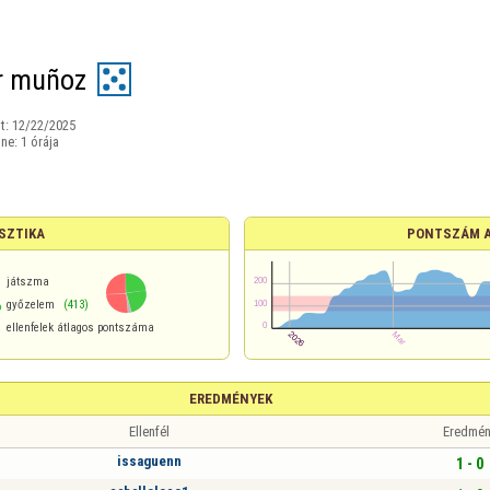
r muñoz
t:
12/22/2025
ine:
1 órája
SZTIKA
PONTSZÁM 
játszma
%
győzelem
(413)
ellenfelek átlagos pontszáma
EREDMÉNYEK
Ellenfél
Eredmén
issaguenn
1 - 0