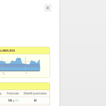
☰
ALAKULÁSA
y
Pontszám
Ellenfél pontszáma
103
15
81