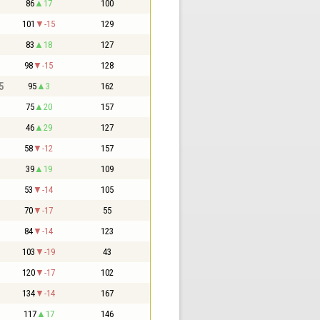
86
17
100
101
-15
129
83
18
127
98
-15
128
5
95
3
162
75
20
157
46
29
127
58
-12
157
39
19
109
53
-14
105
70
-17
55
84
-14
123
103
-19
43
120
-17
102
134
-14
167
117
17
146