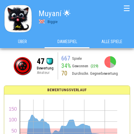
☰
Muyaní 🌟
Biggie
ÜBER
DAMESPIEL
ALLE SPIELE
667
Spiele
47
34%
Gewonnen
(229)
Bewertung
70
Amateur
Durchschn. Gegnerbewertung
BEWERTUNGSVERLAUF