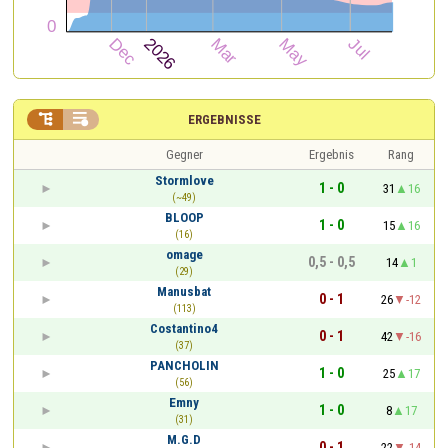


ERGEBNISSE
Gegner
Ergebnis
Rang
Stormlove
1 - 0
31
16
(~49)
BLOOP
1 - 0
15
16
(16)
omage
0,5 - 0,5
14
1
(29)
Manusbat
0 - 1
26
-12
(113)
Costantino4
0 - 1
42
-16
(37)
PANCHOLIN
1 - 0
25
17
(56)
Emny
1 - 0
8
17
(31)
M.G.D
0 - 1
22
-14