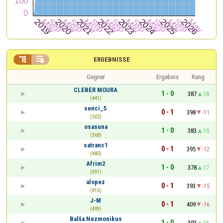


ERGEBNISSE
Gegner
Ergebnis
Rang
CLEBER MOURA
1 - 0
387
18
(441)
senci_5
0 - 1
398
-11
(502)
osasuna
1 - 0
383
15
(368)
satranc1
0 - 1
395
-12
(480)
Afrim2
1 - 0
378
17
(391)
alopez
0 - 1
393
-15
(416)
J-M
0 - 1
409
-16
(409)
Balša Nezmonikus
1 - 0
393
16