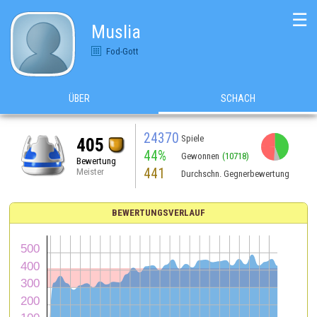
☰
Muslia
Fod-Gott
ÜBER
SCHACH
24370
Spiele
405
44%
Gewonnen
(10718)
Bewertung
441
Meister
Durchschn. Gegnerbewertung
BEWERTUNGSVERLAUF