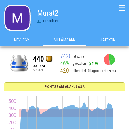
☰
Murat2
Fanatikus
NÉVJEGY
VILLÁMSAKK
JÁTÉKOK
7420
játszma
440
46%
győzelem
(3410)
pontszám
420
Mester
ellenfelek átlagos pontszáma
PONTSZÁM ALAKULÁSA